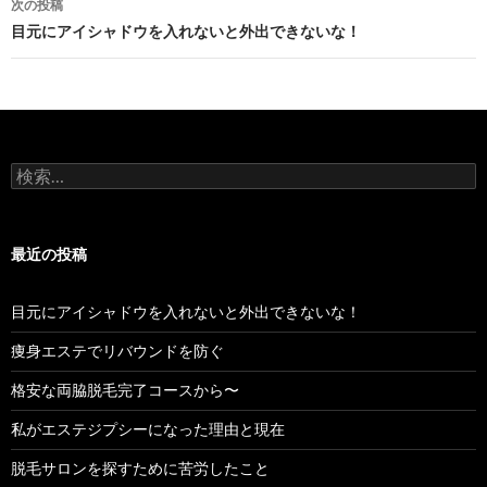
次の投稿
ビ
目元にアイシャドウを入れないと外出できないな！
ゲ
ー
シ
検
ョ
索:
ン
最近の投稿
目元にアイシャドウを入れないと外出できないな！
痩身エステでリバウンドを防ぐ
格安な両脇脱毛完了コースから〜
私がエステジプシーになった理由と現在
脱毛サロンを探すために苦労したこと