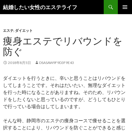
検
結婚したい女性のエステライフ
索
コ
メインメ
ン
ニュー
テ
ン
エステ
,
ダイエット
ツ
痩身エステでリバウンドを
へ
防ぐ
ス
キ
ッ
2018年8月5日
DSASAW9F9D3F9E43
プ
ダイエットを行うときに、辛いと思うことはリバウンドを
してしまうことです。それはだいたい、無理なダイエット
を行った時になることがありますね。そのため、リバウン
ドをしたくないと思っているのですが、どうしてもひとり
で行っている場合はしてしまいます。
そんな時、静岡市のエステの痩身コースで痩せることを選
択することにより、リバウンドを防ぐことができると感じ