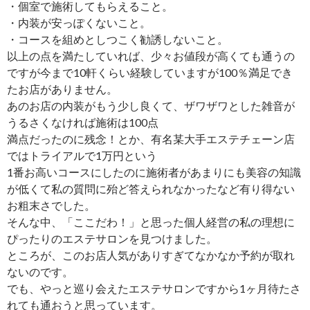
・個室で施術してもらえること。
・内装が安っぽくないこと。
・コースを組めとしつこく勧誘しないこと。
以上の点を満たしていれば、少々お値段が高くても通うの
ですが今まで10軒くらい経験していますが100％満足でき
たお店がありません。
あのお店の内装がもう少し良くて、ザワザワとした雑音が
うるさくなければ施術は100点
満点だったのに残念！とか、有名某大手エステチェーン店
ではトライアルで1万円という
1番お高いコースにしたのに施術者があまりにも美容の知識
が低くて私の質問に殆ど答えられなかったなど有り得ない
お粗末さでした。
そんな中、「ここだわ！」と思った個人経営の私の理想に
ぴったりのエステサロンを見つけました。
ところが、このお店人気がありすぎてなかなか予約が取れ
ないのです。
でも、やっと巡り会えたエステサロンですから1ヶ月待たさ
れても通おうと思っています。