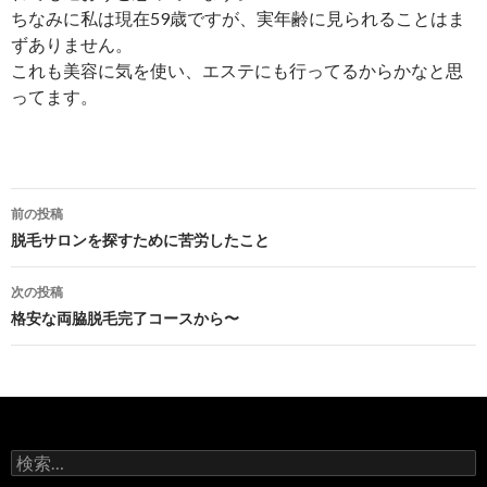
ちなみに私は現在59歳ですが、実年齢に見られることはま
ずありません。
これも美容に気を使い、エステにも行ってるからかなと思
ってます。
投
前の投稿
稿
脱毛サロンを探すために苦労したこと
ナ
次の投稿
ビ
格安な両脇脱毛完了コースから〜
ゲ
ー
シ
検
ョ
索: