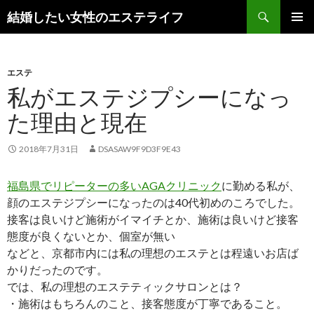
検
結婚したい女性のエステライフ
索
コ
メインメ
ン
ニュー
テ
ン
エステ
ツ
私がエステジプシーになっ
へ
た理由と現在
ス
キ
ッ
2018年7月31日
DSASAW9F9D3F9E43
プ
福島県でリピーターの多いAGAクリニック
に勤める私が、
顔のエステジプシーになったのは40代初めのころでした。
接客は良いけど施術がイマイチとか、施術は良いけど接客
態度が良くないとか、個室が無い
などと、京都市内には私の理想のエステとは程遠いお店ば
かりだったのです。
では、私の理想のエステティックサロンとは？
・施術はもちろんのこと、接客態度が丁寧であること。