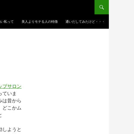
強い私って
美人よりモテる人の特徴
通いだしてみたけど・・・
ップサロン
っていま
みは昔から
、どこかム
と
動しようと