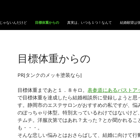
じゃないんだけど
目標体重からの
真実は、いつも１つ！なんて
結婚願望は
目標体重からの
PR|タンクのメッキ塗装なら|
目標体重まであと１．８キロ。
表参道にあるバストア
で目標体重を達成したら結婚相談所に登録しようと思
す。静岡市のエステサロンがおすすめの私ですが、悩
のぽっちゃり体型。特別太っているわけではないけど
チムチ。洋服次第ではあれ？太った？とか聞かれるこ
も・・・。
そんな悲しい悩みとはおさらばして、結婚に向けて行