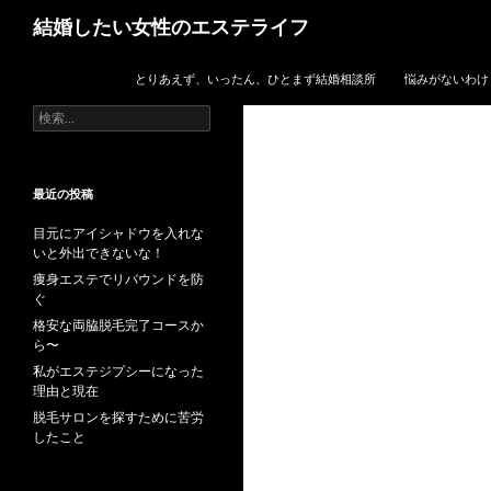
検
結婚したい女性のエステライフ
索
コンテンツへスキップ
とりあえず、いったん、ひとまず結婚相談所
悩みがないわけ
検
索:
最近の投稿
目元にアイシャドウを入れな
いと外出できないな！
痩身エステでリバウンドを防
ぐ
格安な両脇脱毛完了コースか
ら〜
私がエステジプシーになった
理由と現在
脱毛サロンを探すために苦労
したこと