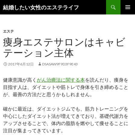
検
結婚したい女性のエステライフ
索
コ
メインメ
ン
ニュー
テ
ン
エステ
ツ
痩身エステサロンはキャビ
へ
テーション主体
ス
キ
ッ
2017年6月12日
DSASAW9F9D3F9E43
プ
健康意識が高く
がん治療法に関する本
を読んだり、痩身を
目指す人は、ダイエットや筋トレで身体を引き締めること
が、最善の方法だと思うかもしれません。
確かに最近は、ダイエットジムでも、筋力トレーニングを
中心にしたダイエット法が増えてきており、基礎代謝力を
アップさせることで、体内の脂肪を燃やして痩せることに
注目が集まってきています。