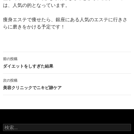
は、人気の的となっています。
痩身エステで痩せたら、銀座にある人気のエステに行きさ
らに磨きをかける予定です！
投
前の投稿
稿
ダイエットをしすぎた結果
ナ
次の投稿
ビ
美容クリニックでニキビ跡ケア
ゲ
ー
シ
検
ョ
索: