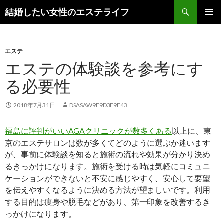
検
結婚したい女性のエステライフ
索
コ
メインメ
ン
ニュー
テ
ン
エステ
ツ
エステの体験談を参考にす
へ
る必要性
ス
キ
ッ
2018年7月31日
DSASAW9F9D3F9E43
プ
福島に評判がいいAGAクリニックが数多くある
以上に、東
京のエステサロンは数が多くてどのように選ぶか迷います
が、事前に体験談を知ると施術の流れや効果が分かり決め
るきっかけになります。施術を受ける時は気軽にコミュニ
ケーションができないと不安に感じやすく、安心して要望
を伝えやすくなるように決める方法が望ましいです。利用
する目的は痩身や脱毛などがあり、第一印象を改善するき
っかけになります。