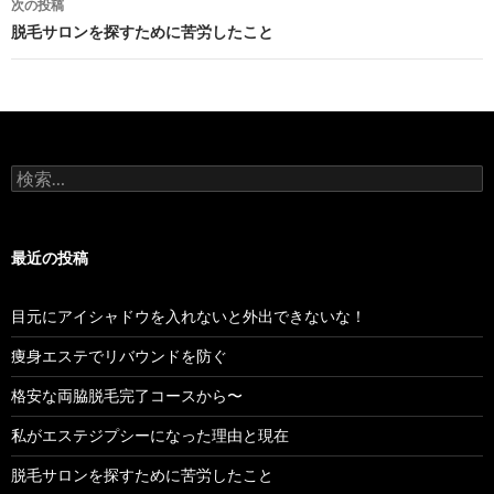
次の投稿
ビ
脱毛サロンを探すために苦労したこと
ゲ
ー
シ
検
ョ
索:
ン
最近の投稿
目元にアイシャドウを入れないと外出できないな！
痩身エステでリバウンドを防ぐ
格安な両脇脱毛完了コースから〜
私がエステジプシーになった理由と現在
脱毛サロンを探すために苦労したこと